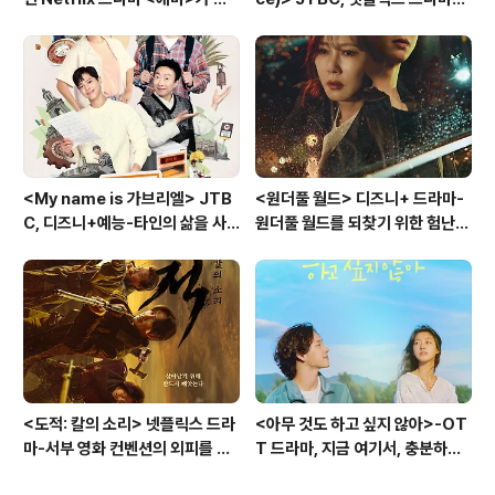
려낸 1980년대 충무로의 민낯
가족의 의미, 조립식으로 구성하다
<My name is 가브리엘> JTB
<원더풀 월드> 디즈니+ 드라마-
C, 디즈니+예능-타인의 삶을 사
원더풀 월드를 되찾기 위한 험난한
는 72시간
여정
<도적: 칼의 소리> 넷플릭스 드라
<아무 것도 하고 싶지 않아>-OT
마-서부 영화 컨벤션의 외피를 입
T 드라마, 지금 여기서, 충분하고
은 액션 시대극
괜찮은 삶