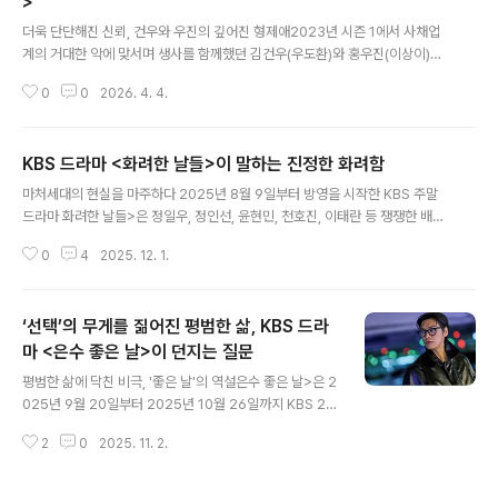
>
글 내용
사)빠름이 미덕인 시대, 한 편의 영화가 일부러 천천히 걷는
더욱 단단해진 신뢰, 건우와 우진의 깊어진 형제애2023년 시즌 1에서 사채업
다. 2026년 2월 20일 전 세계에 공개된 넷플릭스 오리지
계의 거대한 악에 맞서며 생사를 함께했던 김건우(우도환)와 홍우진(이상이)은
널 영화 는 도파민 콘텐츠의 홍수 속에서 조용히, 그러나 깊
2026년 이번 시즌에서 단순한 파트너를 넘어 가족보다 진한 유대감을 보여준
게 자리를 차지하며 공개 사흘 만에 넷플릭스 글로벌 비영
0
0
2026. 4. 4.
다. 지난 여정을 통해 육체적으로나 정신적으로 한 단계 성장한 두 사람은, 이제
어 영화 부문 7위에 ..
서로의 눈빛만 봐도 다음 움직임을 읽어낼 정도로 완벽한 호흡을 자랑한다. 특
히 건우의 순수한 정의감과 우진의 능청스러우면서도 든든한 조력이 빚어내는
KBS 드라마 <화려한 날들>이 말하는 진정한 화려함
특유의 브로맨스는 극의 긴장감 속에서도 시청자들에게 기분 좋은 미소를 선사
글 내용
하는 활력소 역할을 톡톡히 해낸다. 베일에 싸인 잔혹한 숙적, 임백정과 무자비
마처세대의 현실을 마주하다 2025년 8월 9일부터 방영을 시작한 KBS 주말
한 사냥꾼들의 등장명길이 사라진 자리를 대신해 나타난 새로운 숙적 임백정
드라마 화려한 날들>은 정일우, 정인선, 윤현민, 천호진, 이태란 등 쟁쟁한 배우
(비, 정지훈)은 이전과는 차원이..
들이 펼치는 감정 연기와 함께 우리 사회의 세대 간 갈등, 가족 간의 사랑, 개인
0
4
2025. 12. 1.
의 욕망이라는 현실적인 문제를 깊이 있게 다루고 있다. 마치 거울을 들이대는
듯 자신의 삶을 마주하게 만드는 이 드라마는 결코 화려하지만은 않은 현대인의
삶 속에서 찾아볼 수 있는 진정한 ‘화려함’이‘화려함’ 무엇인지를 차근차근히 보
‘선택’의 무게를 짊어진 평범한 삶, KBS 드라
여주고 있다. 이 드라마에서 몇 가지 키워드를 찾아볼 수 있는데 ‘마처세대’가 그
것이다. 부모를 부양하는 ‘마’ 지막 세대이자, 자녀에게 부양받지 못할 ‘처’ 음세
마 <은수 좋은 날>이 던지는 질문
글 내용
대를 의미하는 이 개념은 현재 한국 사회의 중장년층과 청년층을 동시..
평범한 삶에 닥친 비극, '좋은 날'의 역설은수 좋은 날>은 2
025년 9월 20일부터 2025년 10월 26일까지 KBS 2
TV에서 토요일과 일요일에, 쿠팡플레이에서도 방송된 미
2
0
2025. 11. 2.
니 시리즈 드라마다. 은수 좋은 날>은 평범한 주부 강은수
(이영애)가 시한부 남편 박도진(배수빈)의 치료비와 가족의
생계를 위해 우연히 얻은 마약 가방을 둘러싼 위험하고 처