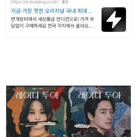
https://m.bunjang.co.kr/
광고
지금 가장 핫한 오리지널 국내 최대 브
랜드 중고거래
번개장터에서 새상품급 컨디션으로! 가격 부
담없이 구매하세요 전국 각지에서 올라오는
전국구 최다 상품 매일 10만 개 이상의 신규
상품 업로드