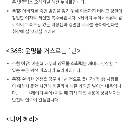
른 넷플릭스 오리지널 액션 누아르입니다.
특징
: 아버지를 죽인 범인을 찾기 위해 이름까지 버리고 경찰에
잠입한 여자의 처절한 복수극입니다. <레이디 두아> 특유의 감
각적이고 속도감 있는 미장센과 강렬한 서사를 좋아하신다면
취향에 잘 맞으실 거예요.
<365: 운명을 거스르는 1년>
추천 이유:
이준혁 배우의
장르물 소화력
을 제대로 감상할 수
있는 숨은 명작 미스터리 드라마입니다.
특징:
완벽한 인생을 꿈꾸며 1년 전으로 돌아간(리셋) 사람들
이 예상치 못한 사건에 휘말리며 생존 게임을 벌이는 내용입니
다. <레이디 두아>처럼 매 회차 다음 내용이 궁금해지는
반전의 연속이 일품입니다.
<디어 혜리>