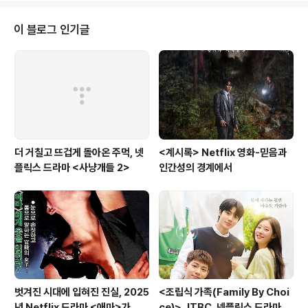
절한 동업에 뛰어들면서 벌어지는 이야기를 그린 범죄 스
릴러이다. 제목의 역설처럼, 주인공 은수의‘좋은 날’은 아이
이 블로그 인기글
러니하게도 불법적인 수단으로부터 시작되며, 이는 곧 우
리의 평범한 일상이 언제든 극한의 상황 앞에서 속절없이
무너질 수 있다는 현실의 냉혹함을 암시한다. 드라마가 시
청자들에게 던지는 가장 묵직한 메시지는 바로 ‘극한의 상
황에서 개인이 감당해야 하는..
더 거칠고 뜨겁게 돌아온 주먹, 넷
<계시록> Netflix 영화-믿음과
플릭스 드라마 <사냥개들 2>
인간성의 경계에서
벗겨진 시대에 입혀진 진실, 2025
<조립식 가족(Family By Choi
년 Netflix 드라마 <애마>가 그
ce)> JTBC, 넷플릭스 드라마-