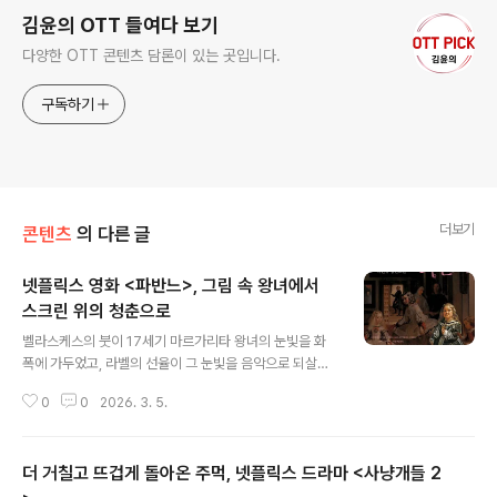
김윤의 OTT 들여다 보기
다양한 OTT 콘텐츠 담론이 있는 곳입니다.
구독하기
더보기
콘텐츠
의 다른 글
넷플릭스 영화 <파반느>, 그림 속 왕녀에서
스크린 위의 청춘으로
글 내용
벨라스케스의 붓이 17세기 마르가리타 왕녀의 눈빛을 화
폭에 가두었고, 라벨의 선율이 그 눈빛을 음악으로 되살렸
고, 박민규의 문장이 그것을 현대 청춘의 이야기로 옮겼고,
0
0
2026. 3. 5.
이종필 감독의 카메라가 마침내 그것에 빛을 불어넣었다.
파반느는 죽은 왕녀를 위한 음악이었지만, 이 영화는 죽지
않기 위해 버티는 왕녀들 — 빛나지 못한 채 세상의 가장자
더 거칠고 뜨겁게 돌아온 주먹, 넷플릭스 드라마 <사냥개들 2
리에 서 있는 우리 모두를 위한 세레나데다.느리게 흐르는
사랑"모든 사랑은 오해다. 영원할 거라는 오해." (영화 대