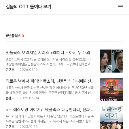
김윤의 OTT 들여다 보기
넷플릭스
3
넷플릭스 오리지널 시리즈 <레이디 두아>, 두 개의 이
름, 하나의 진실을 쫓는 역대급 미스터리
넷플릭스에서 2월 13일 공개된 오리지널 시리즈 를 정주행했습니다.
예상을 뛰어넘는 긴장감과 스토리 전개, 그리고 무엇보다 신혜선과 이
준혁의 압도적인 연기력에 완전히 빠져들었습니다. 드라마는 단순한
콘텐츠
2026.02.16
추리물이 아니라 사라 킴의 죽음을 기점으로 그녀의 인생을 거꾸로 추
적하는 독특한 구조를 취하고 있습니다. 가짜일지라도 명품이 되고 싶
외로운 별에서 피어난 목소리, 넷플릭스 애니메이션 <
었던 한 여자의 욕망과, 그 욕망을 집요하게 쫓는 남자의 대결이 8부
이 별에 필요한>이 전하는 애틋한 울림
넷플릭스에서 한국 최초로 선보인 장편 애니메이션 은 2050년 서울
작 내내 긴장감을 놓지 않게 만듭니다. 매 회차마다 다음 이야기가 궁
을 배경으로, 화성 탐사를 꿈꾸는 우주인 난영(김태리)과 지구에 남은
금해지는 탄탄한 서사 구조를 자랑합니다. 시간의 배열이 다소 복잡하
뮤지션 제이(홍경)의 세상에서 가장 먼 거리, 즉 우주와 지구를 잇는
콘텐츠
2025.06.04
게 느껴질 수 있지만, 그것이 오히려 미스터리를 풀어가는 재미를 더해
아주 특별하고 애틋한 롱디 로맨스를 그린 이야기다. 이 애니메이션이
주기도 합니다. 특히 두 주연 배우의 팽팽한 심리전과 환상의 호흡이
개봉 전부터 큰 화제를 모았던 이유 중 하나는 바로 매력적인 두 배우,
작품의 가장 큰 매력 포인트입니다.진짜보다..
<두 레스토랑 이야기>-넷플릭스 다큐멘터리, 진짜 가
김태리와 홍경이 목소리 연기에 처음 도전했다는 점이다. 한지원 감독
족같은 식당
우리가 음식과 식당을 대하는 자세 손님 입장에서 레스토랑에 가는 주
은 김태리 배우와 홍경 배우를 캐스팅한 이유에 대해 "단순히 목소리
목적은 일반적으로 혼자 식사를 하기 위해서 혹은 여러 사람과 함께 식
연기만 하는 것이 아니라, 캐릭터 자체를 함께 만들어갈 배우가 필요했
사 겸 대화를 나누기 위해서이다. 손님은 우선 음식의 맛을 우선시하
콘텐츠
2023.10.25
다"라고 밝혔다. 그만큼 두 배우가 난영과 제이라는 캐릭터에 깊이 몰