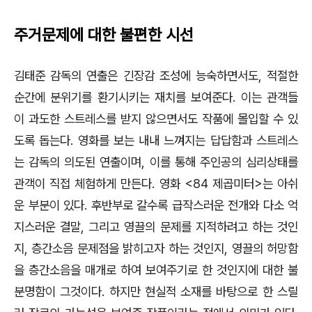
주거문제에 대한 불편한 시선
김태준 감독의 연출은 긴장감 조성에 능숙하면서도
,
적절한
순간에 분위기를 환기시키는 재치를 보여준다
.
이는 관객들
이 과도한 스트레스를 받지 않으면서도 작품에 몰입할 수 있
도록 돕는다
.
영화를 보는 내내 느껴지는 답답함과 스트레스
는 감독의 의도된 연출이며
,
이를 통해 주인공의 심리상태를
관객이 직접 체험하게 만든다
.
영화
<84
제곱미터
>
는 아쉬
운 부분이 있다
.
후반부로 갈수록 급작스러운 전개와 다소 억
지스러운 결말
,
그리고 영끌의 문제를 지적하려고 하는 것인
지
,
층간소음 문제점을 밝히고자 하는 것인지
,
영끌의 허망함
을 층간소음을 매개로 하여 보여주기로 한 것인지에 대한 불
분명함이 그것이다
.
하지만 현실적 소재를 바탕으로 한 스릴