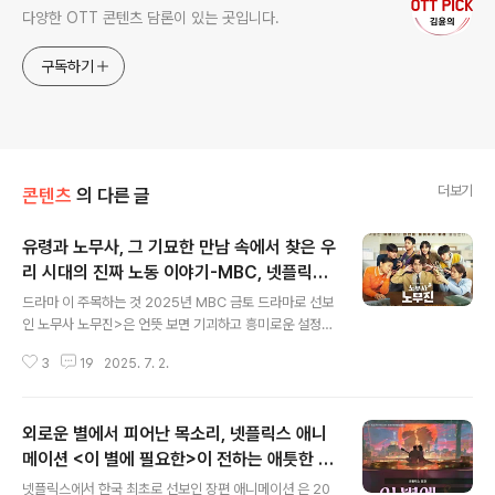
다양한 OTT 콘텐츠 담론이 있는 곳입니다.
구독하기
더보기
콘텐츠
의 다른 글
유령과 노무사, 그 기묘한 만남 속에서 찾은 우
리 시대의 진짜 노동 이야기-MBC, 넷플릭스
글 내용
드라마 <노무사 노무진>
드라마 이 주목하는 것 2025년 MBC 금토 드라마로 선보
인 노무사 노무진>은 언뜻 보면 기괴하고 흥미로운 설정으
로 시작한다. 유령을 보는 능력을 가진 노무사 노무진(정경
3
19
2025. 7. 2.
호)이 처제 나희주(설인아), 기자 출신 영상 크리에이터 고
견우(차학연)와(차학연) 함께 억울하게 죽은 노동자들의 유
령이 의뢰하는 사건들을 해결해 나간다는 것이다. 현대형
외로운 별에서 피어난 목소리, 넷플릭스 애니
도시 판타지(Contemporary Urban Fantasy) 요소가
강하게 드리워진 이 시공간 설정 속에서, 아이러니하게도
메이션 <이 별에 필요한>이 전하는 애틋한 울
글 내용
시청자가 마주하게 되는 것은 지극히 현실적이고 절실한
림
넷플릭스에서 한국 최초로 선보인 장편 애니메이션 은 20