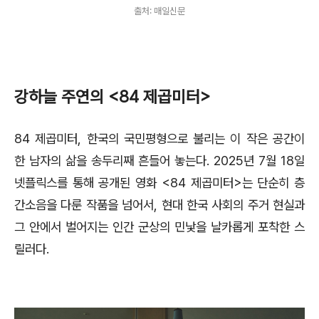
출처: 매일신문
강하늘 주연의 <84 제곱미터>
84
제곱미터
,
한국의 국민평형으로 불리는 이 작은 공간이
한 남자의 삶을 송두리째 흔들어 놓는다
. 2025
년
7
월
18
일
넷플릭스를 통해 공개된 영화
<84
제곱미터
>
는 단순히 층
간소음을 다룬 작품을 넘어서
,
현대 한국 사회의 주거 현실과
그 안에서 벌어지는 인간 군상의 민낯을 날카롭게 포착한 스
릴러다
.