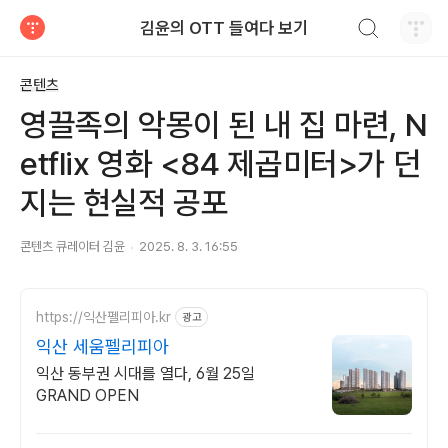
검색하기
김윤의 OTT 들여다 보기
티스토리
콘텐츠
영끌족의 악몽이 된 내 집 마련, N
etflix 영화 <84 제곱미터>가 던
지는 현실적 공포
콘텐츠 큐레이터 김윤
2025. 8. 3. 16:55
https://익산펠리피아.kr
광고
익산 세움펠리피아
익산 동부권 시대를 열다, 6월 25일
GRAND OPEN