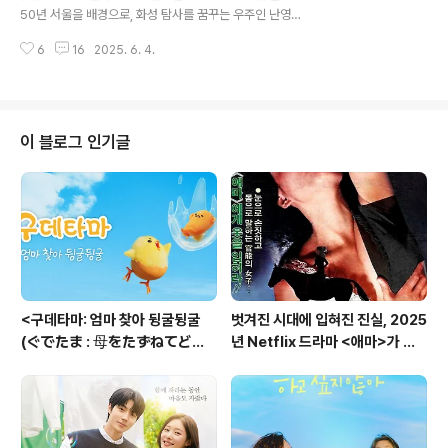
노동 현장의 문제들이다. 드라마는 간호사 태움, 의료사고
50년 서울을 배경으로, 화성 탐사를 꿈꾸는 우주인 난영
누명, 산업재해, 부당해고, 임금체불 등 우리 사회 곳곳에서
(김태리)과 지구에 남은 뮤지션 제이(홍경)의 세상에서 가
벌어지고 있는 실제 노동 문제들을 다룬다. 유령이라는 초
6
16
2025. 6. 4.
장 먼 거리, 즉 우주와 지구를 잇는 아주 특별하고 애틋한
자연적 존..
롱디 로맨스를 그린 이야기다. 이 애니메이션이 개봉 전부
터 큰 화제를 모았던 이유 중 하나는 바로 매력적인 두 배
우, 김태리와 홍경이 목소리 연기에 처음 도전했다는 점이
다. 한지원 감독은 김태리 배우와 홍경 배우를 캐스팅한 이
이 블로그 인기글
유에 대해 "단순히 목소리 연기만 하는 것이 아니라, 캐릭
터 자체를 함께 만들어갈 배우가 필요했다"라고 밝혔다. 그
만큼 두 배우가 난영과 제이라는 캐릭터에 깊이 몰입하고
자신만의 색깔을 입혔다는 뜻이지 싶다. 실제 작품을 보면,
난영의 씩씩하지만 내면에 외로..
<구데타마: 엄마 찾아 뒹굴뒹굴
벗겨진 시대에 입혀진 진실, 2025
(ぐでたま : 母をたずねてどん
년 Netflix 드라마 <애마>가 그
くらい)>-넷플릭스 애니메이션,
려낸 1980년대 충무로의 민낯
뼈 때리는 귀여움