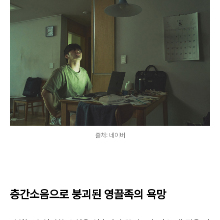
출처: 네이버
층간소음으로 붕괴된 영끌족의 욕망