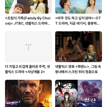
<조립식 가족(Family By Choi
<아무 것도 하고 싶지 않아>-OT
ce)> JTBC, 넷플릭스 드라마-
T 드라마, 지금 여기서, 충분하고
가족의 의미, 조립식으로 구성하다
괜찮은 삶
더 거칠고 뜨겁게 돌아온 주먹, 넷
넷플릭스 영화 <파반느>, 그림 속
플릭스 드라마 <사냥개들 2>
왕녀에서 스크린 위의 청춘으로