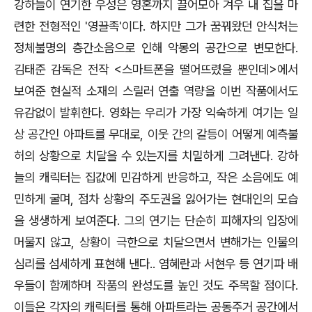
강하늘이 연기한 우성은 영혼까지 끌어모아 겨우 내 집을 마
련한 전형적인
'
영끌족
'
이다
.
하지만 그가 꿈꿔왔던 안식처는
정체불명의 층간소음으로 인해 악몽의 공간으로 변모한다
.
김태준 감독은 전작
<
스마트폰을 떨어뜨렸을 뿐인데
>
에서
보여준 현실적 소재의 스릴러 연출 역량을 이번 작품에서도
유감없이 발휘한다
.
영화는 우리가 가장 익숙하게 여기는 일
상 공간인 아파트를 무대로
,
이웃 간의 갈등이 어떻게 예측불
허의 상황으로 치달을 수 있는지를 치밀하게 그려낸다
.
강하
늘의 캐릭터는 집값에 민감하게 반응하고
,
작은 소음에도 예
민하게 굴며
,
점차 상황의 주도권을 잃어가는 현대인의 모습
을 생생하게 보여준다
.
그의 연기는 단순히 피해자의 입장에
머물지 않고
,
상황이 극한으로 치달으면서 변해가는 인물의
심리를 섬세하게 표현해 낸다.. 염혜란과 서현우 등 연기파 배
우들이 함께하며 작품의 완성도를 높인 것도 주목할 점이다
.
이들은 각자의 캐릭터를 통해 아파트라는 공동주거 공간에서